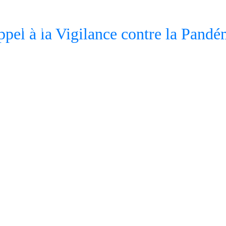
st très fière de
, le leadership et
eur industriel.
à la Vigilance contre la Pandé
ES