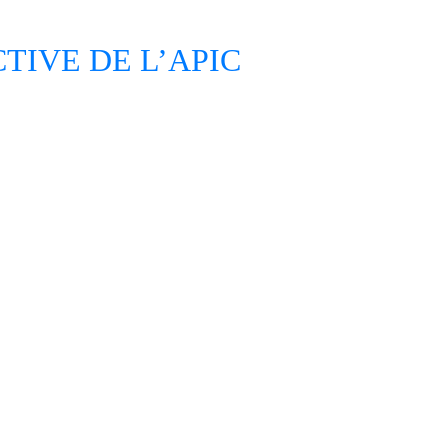
IVE DE L’APIC
IER
S
!
 23 November