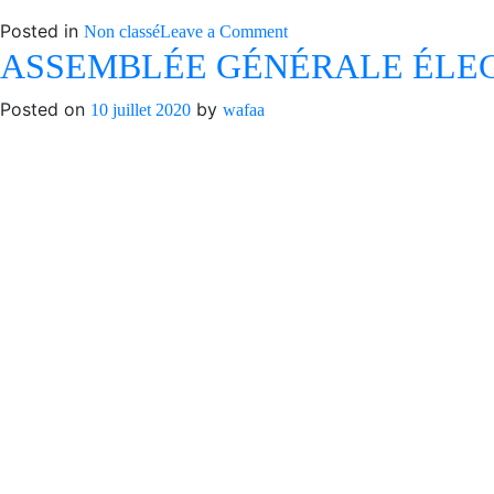
Posted in
on
Non classé
Leave a Comment
ASSEMBLÉE GÉNÉRALE ÉLECT
COMMUNIQUE
DE
Posted on
by
PRESSE
10 juillet 2020
wafaa
:
Appel
à
la
Vigilance
REJOIGNEZ “L’ATEL
contre
la
DES MÉTIERS ET DE
Pandémie
DÉMONSTRATIONS” 
Du
Thursday 21 November
au
Saturday