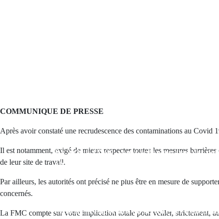
Le
Thursday 21 November 2024
Hall B, Parc d’exposition Mohamed VI à 
COMMUNIQUE DE PRESSE
Après avoir constaté une recrudescence des contaminations au Covid 19
Il est notamment, exigé de mieux respecter toutes les mesures barrières e
De 9h30 à 17h30, venez échanger avec des do
de leur site de travail.
africains et des experts de l'industrie des maté
construction. Cette journée unique est l'occas
Par ailleurs, les autorités ont précisé ne plus être en mesure de suppo
des collaborations stratégiques, élargir votre 
concernés.
nouvelles opportunités commerciales. Ne manq
événement important du secteur des matériaux
La FMC compte sur votre implication totale pour veiller, strictement, au 