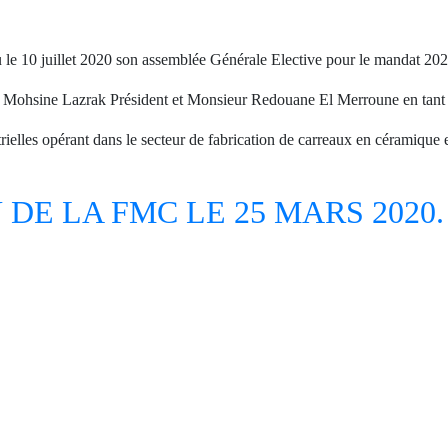
 le 10 juillet 2020 son assemblée Générale Elective pour le mandat 20
r Mohsine Lazrak Président et Monsieur Redouane El Merroune en tant 
elles opérant dans le secteur de fabrication de carreaux en céramique et
VI à El Jadida.
DE LA FMC LE 25 MARS 2020.
h00 à 17h00.
des écrans géants.
els et passionnés de
Nous vous attendons