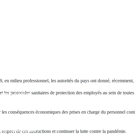
El Jadida
, en milieu professionnel, les autorités du pays ont donné, récemment,
t les protocoles sanitaires de protection des employés au sein de toutes 
nneurs d'ordre
riaux de
ion de développer
rter les conséquences économiques des prises en charge du personnel con
réseau et explorer de
uez pas cet
 de construction !
respect de ces instructions et continuer la lutte contre la pandémie.