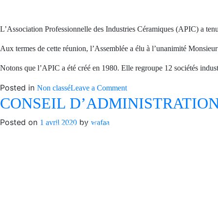
L’Association Professionnelle des Industries Céramiques (APIC) a tenu
Aux termes de cette réunion, l’Assemblée a élu à l’unanimité Monsieu
Notons que l’APIC a été créé en 1980. Elle regroupe 12 sociétés industri
Hall B, au Parc d’Exposition Mohammed 
Posted in
on
Non classé
Leave a Comment
CONSEIL D’ADMINISTRATION 
ASSEMBLÉE
GÉNÉRALE
Posted on
by
ÉLECTIVE
1 avril 2020
wafaa
Assistez à des démonstrations en direct de 10
DE
- Profitez d’une expérience immersive grâce à 
L’APIC
- Rencontrez des experts : architectes, industri
la construction.
- L’entrée est libre et ouverte à tous !
Ne manquez pas cet événement exceptionnel. 
nombreux !