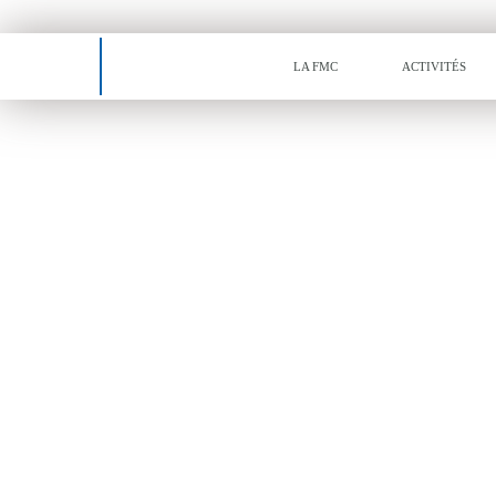
Tiret
LA FMC
ACTIVITÉS
LA FÉDÉRATION
DES INDUSTRIES
DES MATÉRIAUX
DE CONSTRUCTION
VOIR LA VIDEO