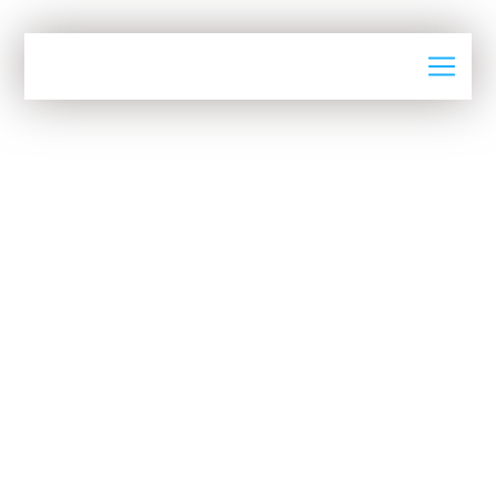
AGENDA
RIVA INDUSTRIE DISTINGUÉE PAR
LE PRIX DU MEILLEUR INDUSTRIEL
DE L’ANNÉE
Le
Mardi 4 Novembre 2025
3ème édition de la journée nationale de
l'industrie