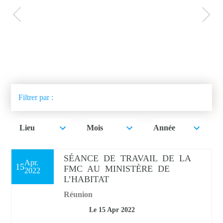
Filtrer par :
Lieu
Mois
Année
Lieu
Mois
Année
SÉANCE DE TRAVAIL DE LA
Apr.
15
FMC AU MINISTÈRE DE
2022
Maroc
01
2019
L’HABITAT
Inde
02
2020
Réunion
Le 15
Apr
2022
Allemagne
03
2021