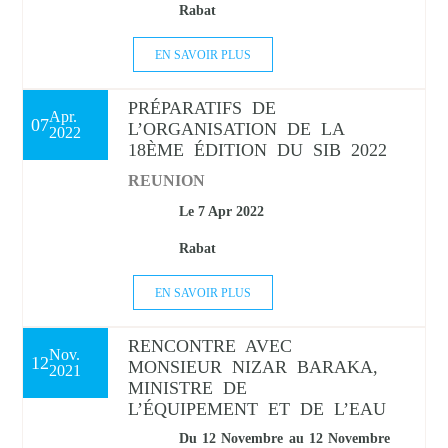
Rabat
USA
04
2022
EN SAVOIR PLUS
05
PRÉPARATIFS DE
Apr.
06
07
L’ORGANISATION DE LA
2022
18ÈME ÉDITION DU SIB 2022
07
REUNION
08
Le 7
Apr
2022
Rabat
09
EN SAVOIR PLUS
10
RENCONTRE AVEC
11
Nov.
12
MONSIEUR NIZAR BARAKA,
2021
MINISTRE DE
12
L’ÉQUIPEMENT ET DE L’EAU
Du 12
Novembre
au 12
Novembre