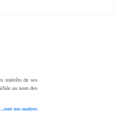
s intérêts de ses
nifiée au nom des
r…sont nos maitres