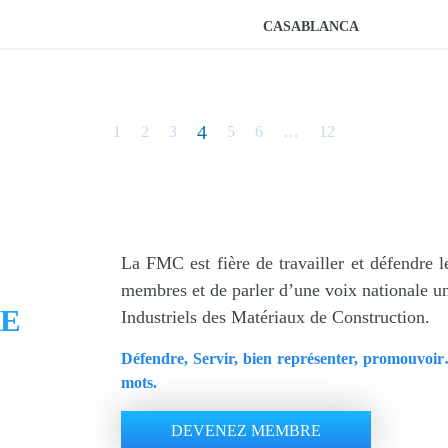
10
CASABLANCA
11
12
4
1
2
3
5
6
…
12
La FMC est fière de travailler et défendre le
membres et de parler d’une voix nationale u
E
Industriels des Matériaux de Construction.
Défendre, Servir, bien représenter, promouvoi
mots.
DEVENEZ MEMBRE