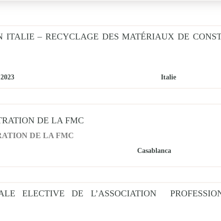
Mois
01
 ITALIE – RECYCLAGE DES MATÉRIAUX DE CONS
02
agne
03
l
2023
Italie
04
05
TRATION DE LA FMC
06
RATION DE LA FMC
Casablanca
07
08
ALE ELECTIVE DE L’ASSOCIATION PROFESSIO
09