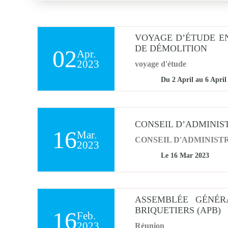
Lieu
Maroc
VOYAGE D’ÉTUDE EN
Inde
DE DÉMOLITION
02
Apr.
2023
voyage d'étude
Allem
Du 2
April
au 6
Apri
USA
CONSEIL D’ADMINIS
16
Mar.
CONSEIL D'ADMINIST
2023
Le 16
Mar
2023
ASSEMBLÉE GÉNÉR
BRIQUETIERS (APB)
16
Feb.
2023
Réunion