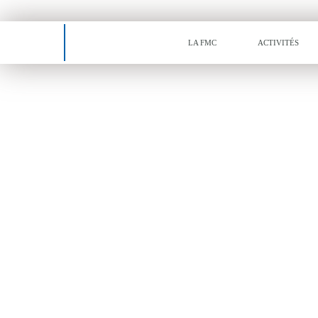
Tiret
LA FMC
ACTIVITÉS
AGENDA
RIVA INDUSTRIE
DISTINGUÉE PAR LE
DU MEILLEUR INDU
DE L’ANNÉE
Le
Tuesday 4 November 2025