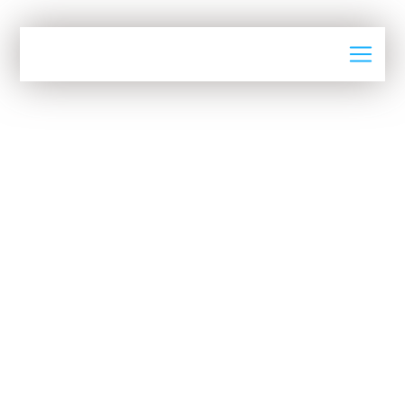
RIVA INDUSTRIE DISTINGUÉE PAR
LE PRIX DU MEILLEUR INDUSTRIEL
DE L’ANNÉE
Le
Mardi 4 Novembre 2025
3ème édition de la journée nationale de
l'industrie
Félicitations à M. Abdelmajid Belmekki, Président
Directeur Général de Riva Industrie, élu Meilleur