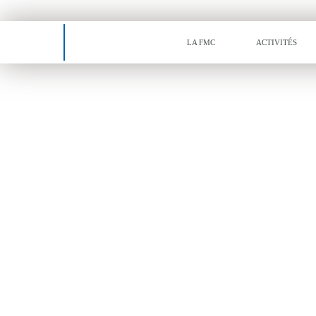
Tiret
LA FMC
ACTIVITÉS
Actualités
CONCERTATION
MATNUHPV / FNBTP
FMCI PLAN DE
CONTINUITÉ DE